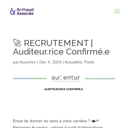
🚀 RECRUTEMENT |
Auditeur.rice Confirmé.e
par
Aucentur
|
Déc 4, 2024
|
Actualités
,
Posts
Envie de donner du sens à votre carrière ? 💼🌱
Rejoignez Aucentur, cabinet d’audit d’informations