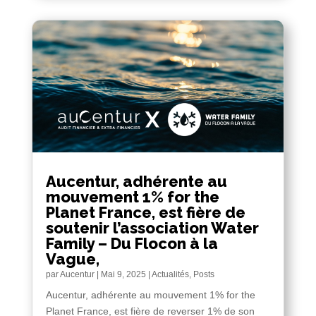
Aucentur, adhérente au
mouvement 1% for the
Planet France, est fière de
soutenir l’association Water
Family – Du Flocon à la
Vague,
par
Aucentur
|
Mai 9, 2025
|
Actualités
,
Posts
Aucentur, adhérente au mouvement 1% for the
Planet France, est fière de reverser 1% de son