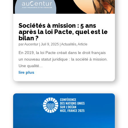
Sociétés à mission : 5 ans
après la loi Pacte, quel est le
bilan ?
par
Aucentur
|
Juil 9, 2025
|
Actualités
,
Article
En 2019, la loi Pacte créait dans le droit français
un nouveau statut juridique : la société à mission.
Une qualité...
lire plus