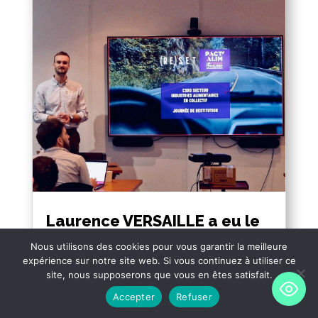
Laurence VERSAILLE a eu le
plaisir d’intervenir le 28
Nous utilisons des cookies pour vous garantir la meilleure
janvier dernier chez
expérience sur notre site web. Si vous continuez à utiliser ce
Pact’Alim, groupement
site, nous supposerons que vous en êtes satisfait.
d’entreprises PME et ETI de
l’alimentation pour la
Accepter
Refuser
transition alimentaire et