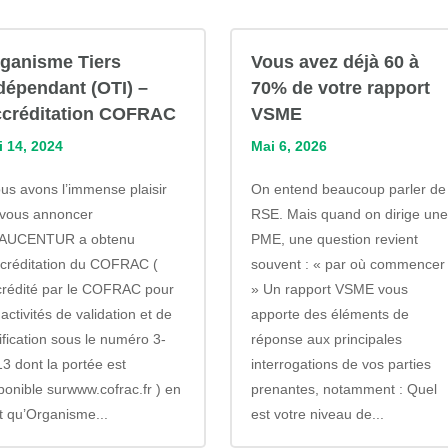
ganisme Tiers
Vous avez déjà 60 à
dépendant (OTI) –
70% de votre rapport
créditation COFRAC
VSME
i 14, 2024
Mai 6, 2026
s avons l’immense plaisir
On entend beaucoup parler de
 vous annoncer
RSE. Mais quand on dirige une
’AUCENTUR a obtenu
PME, une question revient
ccréditation du COFRAC (
souvent : « par où commencer
crédité par le COFRAC pour
» Un rapport VSME vous
 activités de validation et de
apporte des éléments de
ification sous le numéro 3-
réponse aux principales
3 dont la portée est
interrogations de vos parties
ponible surwww.cofrac.fr ) en
prenantes, notamment : Quel
t qu’Organisme...
est votre niveau de...