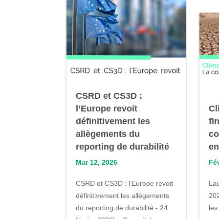
CSRD et CS3D :
l’Europe revoit
Cl
définitivement les
fi
allègements du
co
reporting de durabilité
en
Mar 12, 2026
Fé
CSRD et CS3D : l’Europe revoit
Lau
définitivement les allègements
20
du reporting de durabilité - 24
les