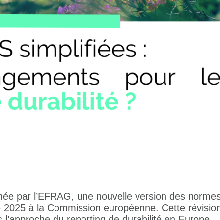
enée par l’EFRAG, une nouvelle version des norme
2025 à la Commission européenne. Cette révisio
l’approche du reporting de durabilité en Europe.