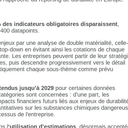
 des indicateurs obligatoires disparaissent
,
 400 datapoints.
njeux par une analyse de double matérialité, celle-
top-down en évitant ainsi les cotations de chaque
sante. Les entreprises peuvent partir de leur stratég
aires, puis descendre progressivement vers le détail
matiquement chaque sous-thème comme prévu
étendus jusqu’à 2029
pour certaines données
atégories sont concernées : d’une part, les
mpacts financiers futurs liés aux enjeux de durabilit
uantitatives sur les substances chimiques dangereu
essus de l’entreprise.
ns l
‘utilisation d’estimations
, désormais accept