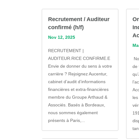
Recrutement / Auditeur
Or
confirmé (h/f)
In
Ac
Nov 12, 2025
Ma
RECRUTEMENT |
AUDITEUR.RICE CONFIRME.E
Nou
Envie de donner du sens à votre
de
carrière ? Rejoignez Aucentur,
qu
cabinet d’audit d’informations
l’a
financières et extra-financières
Ac
membre du Groupe Arthaud &
les
Associés. Basés à Bordeaux,
vér
nous sommes également
191
présents à Paris,...
dis
tan