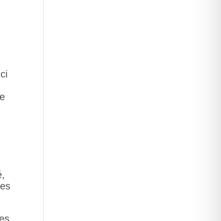
ci
ie
é,
ses
ées