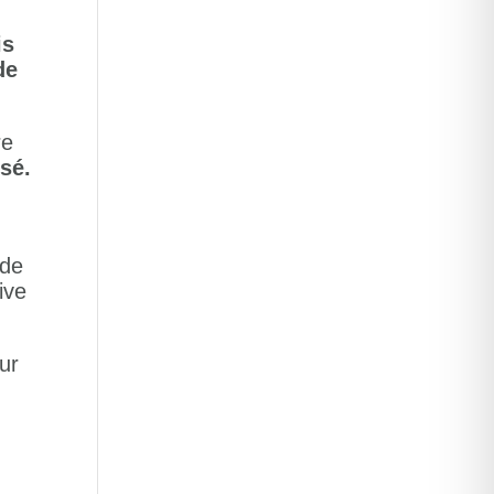
is
de
re
sé.
 de
ive
ur